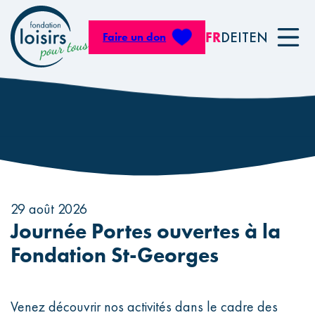
Panneau de gestion des cookies
FR
DE
IT
EN
Faire un don
Activités
Catalogue d’activités
29 août 2026
Catalogue matériel
Journée Portes ouvertes à la
Réserver une sortie
Fondation St-Georges
Louer du matériel
Sorties d’entreprise
Venez découvrir nos activités dans le cadre des
La Fondation